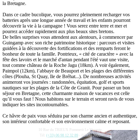
la Bretagne
.
Dans ce cadre bucolique, vous pourrez pleinement recharger vos
batteries après une longue année de travail et les enfants pourront
découvrir la vie à la campagne ! Vous serez entre terre et mer et
pourrez accéder rapidement aux plus beaux sites bretons.
De belles surprises vous attendent aux alentours, à commencer par
Guingamp avec son riche patrimoine historique :
parcours et visites
guidées à la découverte des fortifications et des remparts feront le
bonheur de toute la famille. Pontrieux, « cité de caractère » avec la
fête des lavoirs et le marché d'antan pendant l'été vaut une visite,
tout comme château de la Roche Jagu (18km). A voir également,
Paimpol (12km), l’abbaye de Beauport et l
es plages des différentes
côtes (Plouha, St Quay, Ile de Bréhat...)
. De nombreuses activités
animeront vos journées : randonnées, équitation, golf et sports
nautiques sur les plages de la Côte de Granit. Pour passer un bon
séjour en Bretagne, cette charmante maison de vacances est celle
qu’il vous faut ! Nous habitons sur le terrain et seront ravis de vous
indiquer les sites incontournables.
Ce hâvre de paix vous séduira par son charme ancien et authentique,
son intérieur confortable et son environnement calme et reposant.
10 Rue du TRIEUX Pommerit Le Vicomte
Tél:
(+33) 06 98 12 32 89
- ©2009-2026