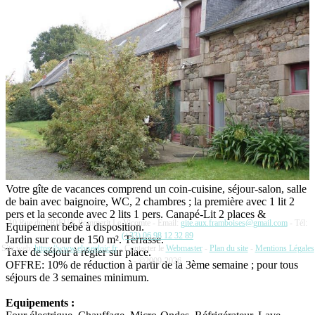
Votre gîte de vacances comprend un coin-cuisine, séjour-salon, salle
de bain avec baignoire, WC, 2 chambres ; la première avec 1 lit 2
pers et la seconde avec 2 lits 1 pers. Canapé-Lit 2 places &
10 Rue du TRIEUX Pommerit Le Vicomte - Email:
gite.aux.framboises@gmail.com
- Tél:
Equipement bébé à disposition.
(+33) 06 98 12 32 89
Jardin sur cour de 150 m². Terrasse.
Site web:
https://www.elyseeloic.fr
- Contacter le
Webmaster
-
Plan du site
-
Mentions Légales
Taxe de séjour à régler sur place.
- ©2009-2026
OFFRE: 10% de réduction à partir de la 3ème semaine ; pour tous
séjours de 3 semaines minimum.
Equipements :