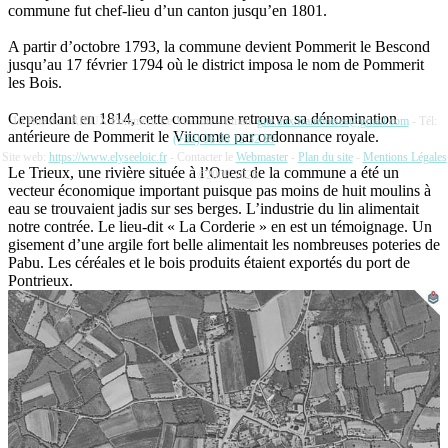
commune fut chef-lieu d’un canton jusqu’en 1801.
A partir d’octobre 1793, la commune devient Pommerit le Bescond
jusqu’au 17 février 1794 où le district imposa le nom de Pommerit
les Bois.
Cependant en 1814, cette commune retrouva sa dénomination
10 Rue du TRIEUX Pommerit Le Vicomte - Email:
gite.aux.framboises@gmail.com
- Tél:
antérieure de Pommerit le Viicomte par ordonnance royale.
(+33) 06 98 12 32 89
Site web:
https://www.elyseeloic.fr
- Contacter le
Webmaster
-
Plan du site
-
Mentions Légales
Le Trieux, une rivière située à l’Ouest de la commune a été un
- ©2009-2026
vecteur économique important puisque pas moins de huit moulins à
eau se trouvaient jadis sur ses berges. L’industrie du lin alimentait
notre contrée. Le lieu-dit « La Corderie » en est un témoignage. Un
gisement d’une argile fort belle alimentait les nombreuses poteries de
Pabu. Les céréales et le bois produits étaient exportés du port de
Pontrieux.