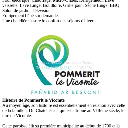
Four électrique, Chauffage, Micro-Ondes, Réfrigérateur, Lave
vaisselle, Lave Linge, Bouilloire, Grille-pain, Sèche Linge, BBQ,
Salon de jardin, Télévision.
Equipement bébé sur demande.
Une chaudière assure le confort des séjours d'hiver.
10 Rue du TRIEUX Pommerit Le Vicomte
Tél:
(+33) 06 98 12 32 89
- ©2009-2026
Histoire de Pommerit le Vicomte
Au moyen-âge, son histoire est essentiellement en relation avec celle
de la famille « Du Chatelier » à qui est attribué au VIIIème siècle, le
titre de Vicomte.
Cette paroisse élit sa première municipalité au début de 1790 et la